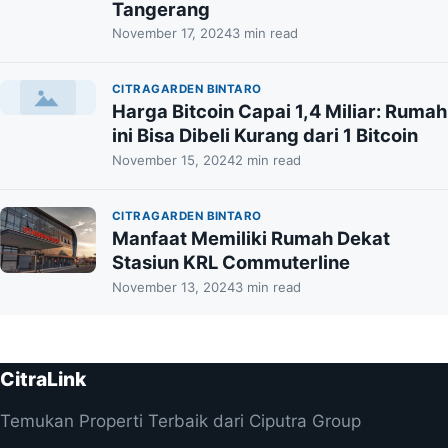
Tangerang
November 17, 2024
3 min read
CITRAGARDEN BINTARO
Harga Bitcoin Capai 1,4 Miliar: Rumah
ini Bisa Dibeli Kurang dari 1 Bitcoin
November 15, 2024
2 min read
CITRAGARDEN BINTARO
Manfaat Memiliki Rumah Dekat
Stasiun KRL Commuterline
November 13, 2024
3 min read
CitraLink
Temukan Properti Terbaik dari Ciputra Group